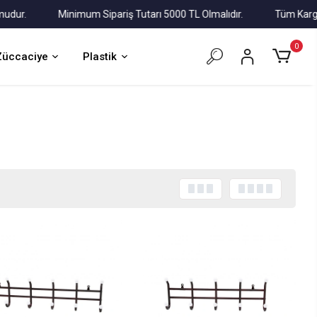
r.
Minimum Sipariş Tutarı 5000 TL Olmalıdır.
Tüm Kargolar A
0
Züccaciye
Plastik