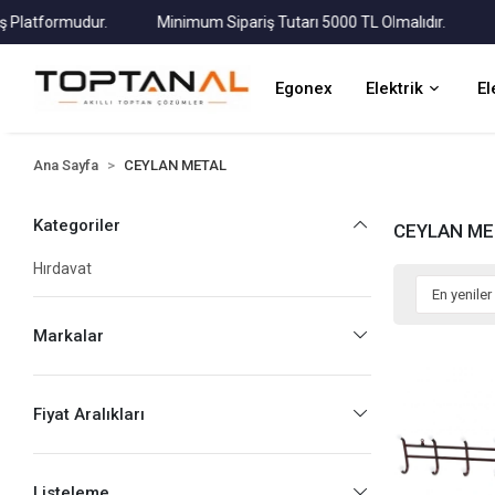
atformudur.
Minimum Sipariş Tutarı 5000 TL Olmalıdır.
Tüm 
Egonex
Elektrik
El
Ana Sayfa
CEYLAN METAL
Kategoriler
CEYLAN ME
Hırdavat
Markalar
Fiyat Aralıkları
Listeleme