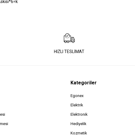
skısı*6=k
HIZLI TESLİMAT
Kategoriler
Egonex
Elektrik
esi
Elektronik
şmesi
Hediyelik
Kozmetik