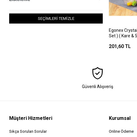
SEÇİMLERİ TEMİZLE
Egonex Crystal
Set ) ( Kare &
Saklama Kabı (
201,60 TL
Plastik ) ( 35
)*12=k
Güvenli Alışveriş
Müşteri Hizmetleri
Kurumsal
Sıkça Sorulan Sorular
Online Ödeme