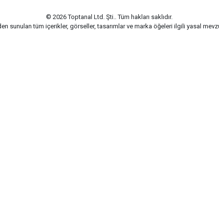
© 2026 Toptanal Ltd. Şti.. Tüm hakları saklıdır.
n sunulan tüm içerikler, görseller, tasarımlar ve marka öğeleri ilgili yasal me
G-Soft | E-ticaret paketleri ile hazırlanmıştır.