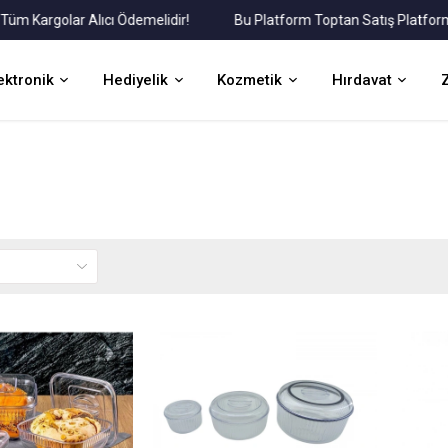
argolar Alıcı Ödemelidir!
Bu Platform Toptan Satış Platformudur
ektronik
Hediyelik
Kozmetik
Hırdavat