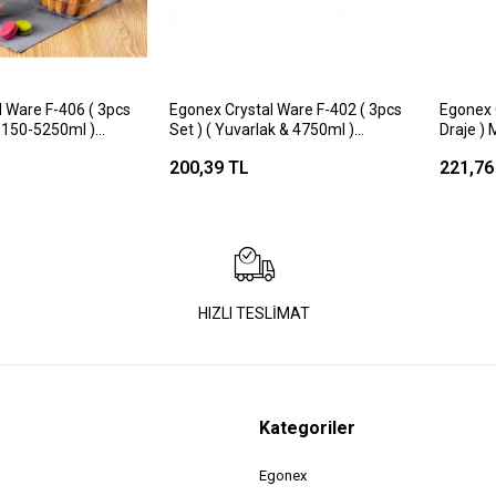
 Ware F-406 ( 3pcs
Egonex Crystal Ware F-402 ( 3pcs
Egonex C
 5150-5250ml )
Set ) ( Yuvarlak & 4750ml )
Draje ) 
 Mika & Kristal
Saklama Kabı ( Mika & Kristal
200,39 TL
221,76
0ml & 1400 & 3400ml
Plastik ) ( 350ml & 1300 & 3100ml
)*12=k
HIZLI TESLİMAT
Kategoriler
Egonex