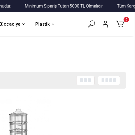
.
Minimum Sipariş Tutarı 5000 TL Olmalıdır.
Tüm Kargolar A
0
Züccaciye
Plastik