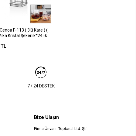
enoa F-113 ( 3lü Kare ) (
Mika Kristal Şekerlik*24=k
 TL
7 / 24 DESTEK
Bize Ulaşın
Firma Ünvanı: Toptanal Ltd. Şti.