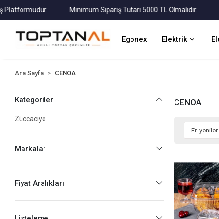
tformudur.
Minimum Sipariş Tutarı 5000 TL Olmalıdır.
Tüm K
Egonex
Elektrik
El
Ana Sayfa
CENOA
Kategoriler
CENOA
Züccaciye
Markalar
Fiyat Aralıkları
Listeleme