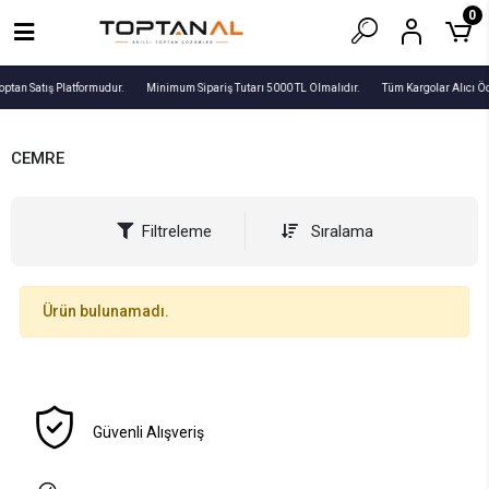
0
optan Satış Platformudur.
Minimum Sipariş Tutarı 5000 TL Olmalıdır.
Tüm Kargolar Alıcı Ö
CEMRE
Filtreleme
Sıralama
Ürün bulunamadı.
Güvenli Alışveriş