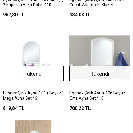
2 Kapaklı ) Ecza Dolabı*10
Çocuk Adaptörlü Klozet
Kapak*6
962,30 TL
934,08 TL
Tükendi
Tükendi
Egonex Çelik Ayna-101 ( Beyaz )
Egonex Çelik Ayna-106 Beyaz
Mega Ayna Seti*6
Orta Ayna Seti*10
819,84 TL
700,22 TL