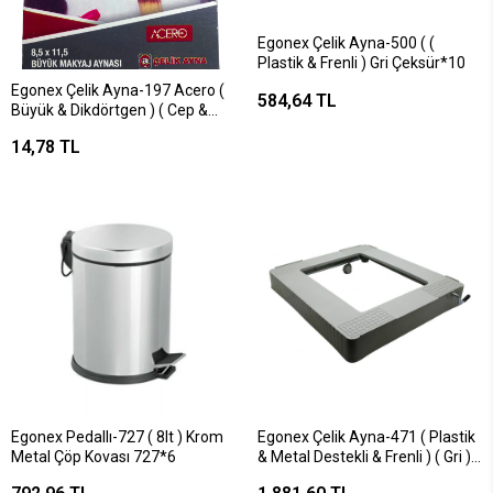
Egonex Çelik Ayna-500 ( (
Plastik & Frenli ) Gri Çeksür*10
Egonex Çelik Ayna-197 Acero (
584,64 TL
Büyük & Dikdörtgen ) ( Cep &
Çanta ) Makyaj Aynası
14,78 TL
(8,5x11,5cm)*12x12
Egonex Pedallı-727 ( 8lt ) Krom
Egonex Çelik Ayna-471 ( Plastik
Metal Çöp Kovası 727*6
& Metal Destekli & Frenli ) ( Gri )
Çeksür Makine Ayak*6