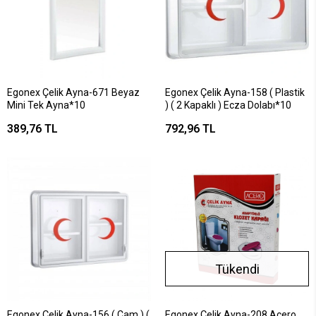
Egonex Çelik Ayna-671 Beyaz
Egonex Çelik Ayna-158 ( Plastik
Mini Tek Ayna*10
) ( 2 Kapaklı ) Ecza Dolabı*10
389,76 TL
792,96 TL
Tükendi
Egonex Çelik Ayna-156 ( Cam ) (
Egonex Çelik Ayna-208 Acero