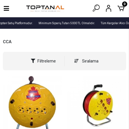
0
optan Satış Platformudur.
Minimum Sipariş Tutarı 5000 TL Olmalıdır.
Tüm Kargolar Alıcı Öd
CCA
Filtreleme
Sıralama