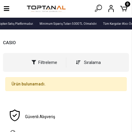
0
optan Satış Platformudur.
Minimum Sipariş Tutarı 5000 TL Olmalıdır.
Tüm Kargolar Alıcı Ö
CASIO
Filtreleme
Sıralama
Ürün bulunamadı.
Güvenli Alışveriş