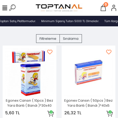
0
Toptan Satış Platformudur.
Minimum Sipariş Tutarı 5000 TL Olmalıdır.
Tüm Kargol
Filtreleme
Sıralama
Egonex Cansın ( 10pcs ) Bez
Egonex Cansın ( 50pcs ) Bez
Yara Bantı ( Bandı )*30x40
Yara Bantı ( Bandı )*40x5
5,60 TL
26,32 TL