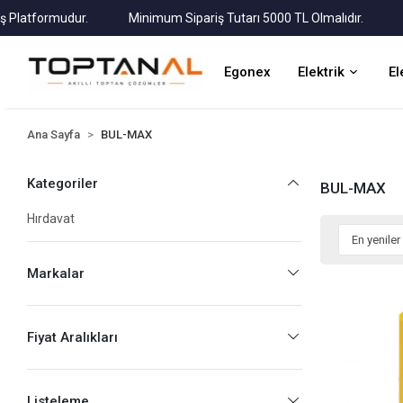
atformudur.
Minimum Sipariş Tutarı 5000 TL Olmalıdır.
Tüm 
Egonex
Elektrik
El
Ana Sayfa
BUL-MAX
Kategoriler
BUL-MAX
Hırdavat
Markalar
Fiyat Aralıkları
Listeleme