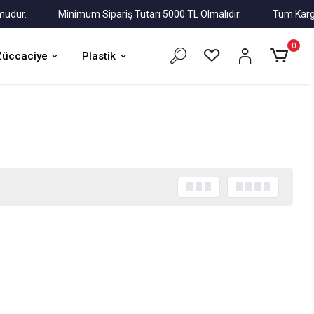
r.
Minimum Sipariş Tutarı 5000 TL Olmalıdır.
Tüm Kargolar A
0
Züccaciye
Plastik