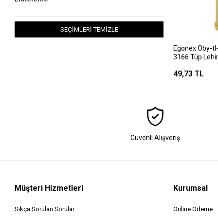
SEÇİMLERİ TEMİZLE
Egonex Oby-tl
3166 Tüp Lehim
Kanallı ( 10gr 
49,73 TL
Güvenli Alışveriş
Müşteri Hizmetleri
Kurumsal
Sıkça Sorulan Sorular
Online Ödeme