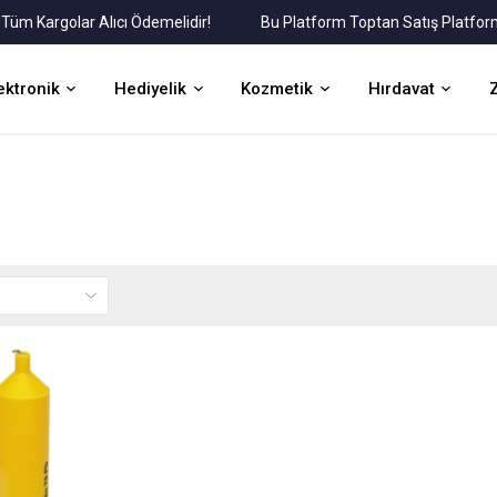
Kargolar Alıcı Ödemelidir!
Bu Platform Toptan Satış Platformudu
ektronik
Hediyelik
Kozmetik
Hırdavat