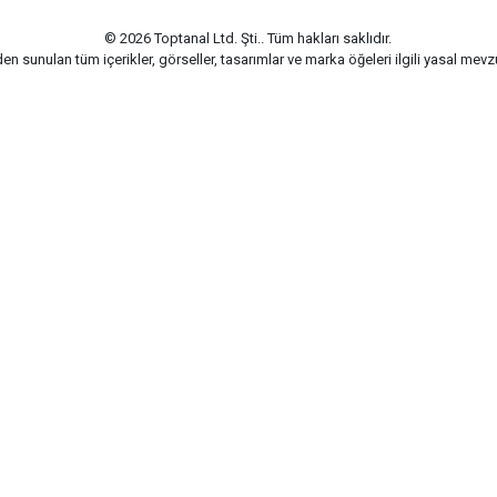
© 2026 Toptanal Ltd. Şti.. Tüm hakları saklıdır.
n sunulan tüm içerikler, görseller, tasarımlar ve marka öğeleri ilgili yasal me
G-Soft | E-ticaret paketleri ile hazırlanmıştır.