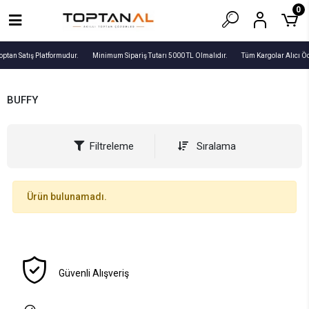
0
optan Satış Platformudur.
Minimum Sipariş Tutarı 5000 TL Olmalıdır.
Tüm Kargolar Alıcı Ö
BUFFY
Filtreleme
Sıralama
Ürün bulunamadı.
Güvenli Alışveriş