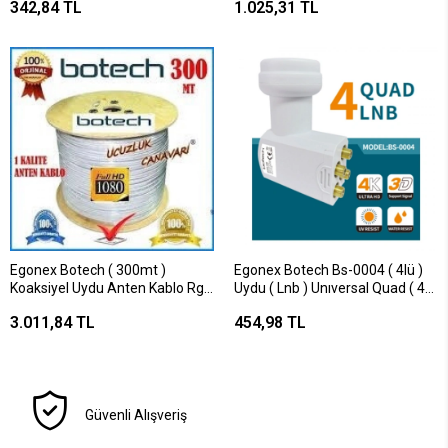
342,84 TL
1.025,31 TL
Egonex Botech ( 300mt )
Egonex Botech Bs-0004 ( 4lü )
Koaksiyel Uydu Anten Kablo Rg
Uydu ( Lnb ) Unıversal Quad ( 4k
6/u4l*1
Ultra Hd ) ( 0.1db )*50
3.011,84 TL
454,98 TL
Güvenli Alışveriş