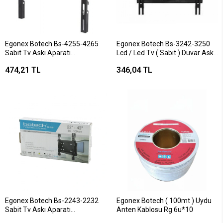
Egonex Botech Bs-4255-4265
Egonex Botech Bs-3242-3250
Sabit Tv Askı Aparatı
Lcd / Led Tv ( Sabit ) Duvar Askı
106x165cm*20
Aparatı ( 32" - 50" ) ( 82 - 127cm
474,21 TL
346,04 TL
)*20
Egonex Botech Bs-2243-2232
Egonex Botech ( 100mt ) Uydu
Sabit Tv Askı Aparatı
Anten Kablosu Rg 6u*10
55x109cm*30