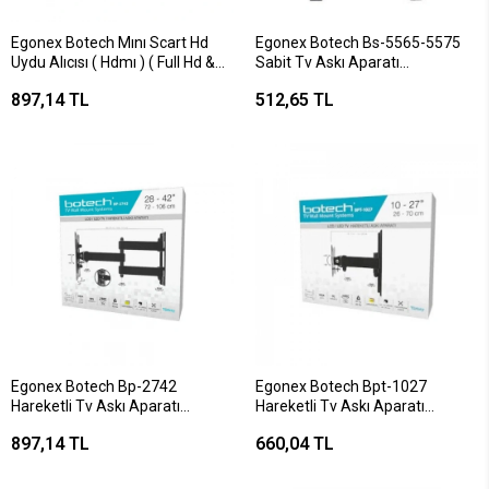
Egonex Botech Mını Scart Hd
Egonex Botech Bs-5565-5575
Uydu Alıcısı ( Hdmı ) ( Full Hd &
Sabit Tv Askı Aparatı
1080p ) ( 360° Dönebilen Scart
140x190cm*20
897,14 TL
512,65 TL
Başlık ) *50
Egonex Botech Bp-2742
Egonex Botech Bpt-1027
Hareketli Tv Askı Aparatı
Hareketli Tv Askı Aparatı
72x106*12
26x70*24
897,14 TL
660,04 TL