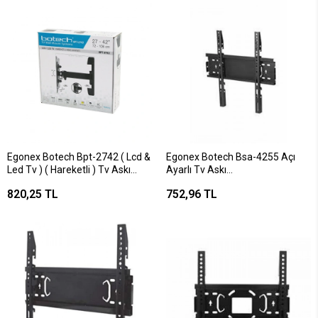
Egonex Botech Bpt-2742 ( Lcd &
Egonex Botech Bsa-4255 Açı
Led Tv ) ( Hareketli ) Tv Askı
Ayarlı Tv Askı
Aparatı ( 72x106cm ) ( 27"- 42" )
Aparat106x140*10
820,25 TL
752,96 TL
( 180° ) (20kg. Taşıma
Kapasite)*12