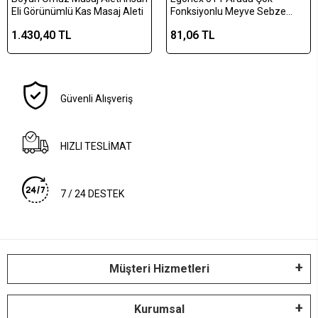
Eli Görünümlü Kas Masaj Aleti
Fonksiyonlu Meyve Sebze
Soyacağı, Jülyen Dilimleyici ve
1.430,40 TL
81,06 TL
Şişe Açacağı – Ahşap Saplı
Paslanmaz Çelik
Güvenli Alışveriş
HIZLI TESLİMAT
7 / 24 DESTEK
Müşteri Hizmetleri
Kurumsal