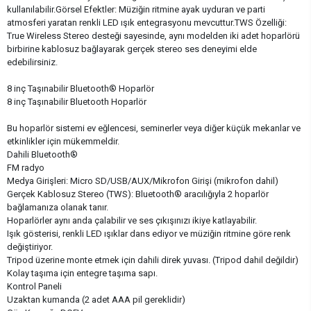
kullanılabilir.Görsel Efektler: Müziğin ritmine ayak uyduran ve parti
atmosferi yaratan renkli LED ışık entegrasyonu mevcuttur.TWS Özelliği:
True Wireless Stereo desteği sayesinde, aynı modelden iki adet hoparlörü
birbirine kablosuz bağlayarak gerçek stereo ses deneyimi elde
edebilirsiniz.
8 inç Taşınabilir Bluetooth® Hoparlör
8 inç Taşınabilir Bluetooth Hoparlör
Bu hoparlör sistemi ev eğlencesi, seminerler veya diğer küçük mekanlar ve
etkinlikler için mükemmeldir.
Dahili Bluetooth®
FM radyo
Medya Girişleri: Micro SD/USB/AUX/Mikrofon Girişi (mikrofon dahil)
Gerçek Kablosuz Stereo (TWS): Bluetooth® aracılığıyla 2 hoparlör
bağlamanıza olanak tanır.
Hoparlörler aynı anda çalabilir ve ses çıkışınızı ikiye katlayabilir.
Işık gösterisi, renkli LED ışıklar dans ediyor ve müziğin ritmine göre renk
değiştiriyor.
Tripod üzerine monte etmek için dahili direk yuvası. (Tripod dahil değildir)
Kolay taşıma için entegre taşıma sapı.
Kontrol Paneli
Uzaktan kumanda (2 adet AAA pil gereklidir)