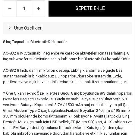
SEPETE EKLE
Ürün Özellikleri
8 inç Taşınabilir Bluetooth® Hoparlör
AO-832 8 INC, taşınabilir eğlence ve karaoke aktiviteleri için tasarlanmış, 8
inç subwoofer sürücüsüne sahip kablosuz bir Bluetooth DJ hoparlörüdür
AO-832 8 Inch, dahili mikrofon desteği, LED ışıklandırma ve güçlü bas
sunan taşınabilir bir kablosuz DJ hoparlörü/karaoke sistemidir. Evde,
partilerde veya açık hava etkinliklerinde kullanılmak üzere tasarlanmıştır.
?️ Öne Çıkan Teknik ÖzelliklerSes Gücü: 8 inç boyutunda 8W dahili hoparlör
(Woofer).Bağlantı Teknolojisi: Güçlü ve stabil sinyal sunan Bluetooth 5.0
versiyonu.Batarya Kapasitesi: 3.7V / 1500 mAh şarj edilebilir lityum pil.Şarj
Girişi: Modern Type-C şarj bağlantısı.Fiziksel Boyutlar: 240 mm x 195 mm x
358 mm ölçülerinde kompakt tasarım.? Fonksiyonel AvantajlarÇoklu Giriş
Desteği: Müzik çalmak için USB bellek, TF (Micro SD) kart, AUX kablosu ve
dahili FM Radyo desteği bulunur.Karaoke Modu: Kutu içeriğinden çıkan
kablolu mikrofon sayesinde doğrudan karaoke ve etkinlik sunumları için