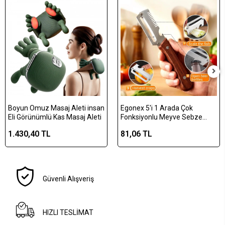
Boyun Omuz Masaj Aleti insan
Egonex 5'i 1 Arada Çok
Eli Görünümlü Kas Masaj Aleti
Fonksiyonlu Meyve Sebze
Soyacağı, Jülyen Dilimleyici ve
1.430,40 TL
81,06 TL
Şişe Açacağı – Ahşap Saplı
Paslanmaz Çelik
Güvenli Alışveriş
HIZLI TESLİMAT