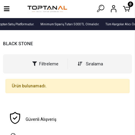
0
optan Satış Platformudur.
Minimum Sipariş Tutarı 5000 TL Olmalıdır.
Tüm Kargolar Alıcı Ö
BLACK STONE
Filtreleme
Sıralama
Ürün bulunamadı.
Güvenli Alışveriş