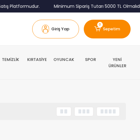
tış Platformudur.
Minimum Sipariş Tutarı 5000 TL Olmalıdır
0
Giriş Yap
Sepetim
TEMİZLİK
KIRTASİYE
OYUNCAK
SPOR
YENİ
ÜRÜNLER