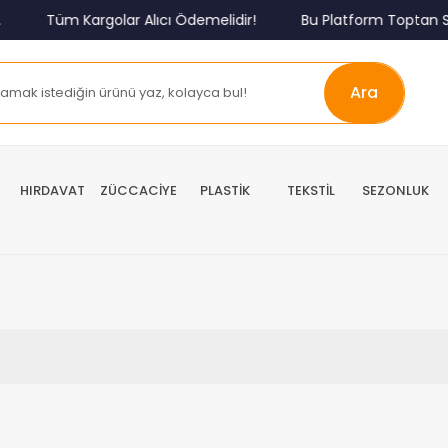
Tüm Kargolar Alıcı Ödemelidir!
Bu Platform Toptan Sa
Ara
HIRDAVAT
ZÜCCACİYE
PLASTİK
TEKSTİL
SEZONLUK