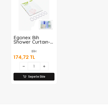
Egonex Bih
Shower Curtaın-
616-617 T0812-06
( Çif Kanat ) Pvc
BİH
Banyo Duş
174,72 TL
Perdesi ( 2 Pcs X
90x180cm & 12
Halkalı )*144
Sepete Ekle