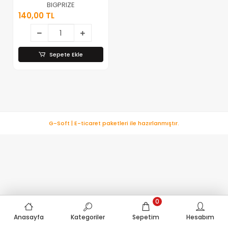
Isıya Dayanıklı
BIGPRIZE
Large 140x52*100
140,00 TL
Sepete Ekle
G-Soft | E-ticaret paketleri ile hazırlanmıştır.
0
Anasayfa
Kategoriler
Sepetim
Hesabım