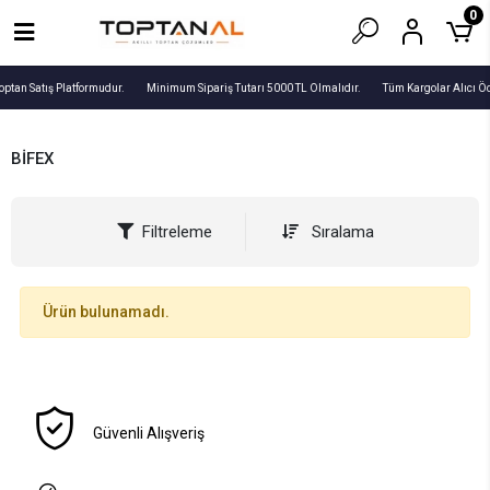
0
optan Satış Platformudur.
Minimum Sipariş Tutarı 5000 TL Olmalıdır.
Tüm Kargolar Alıcı Ö
BİFEX
Filtreleme
Sıralama
Ürün bulunamadı.
Güvenli Alışveriş