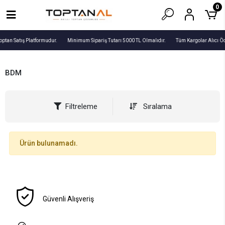
0
optan Satış Platformudur.
Minimum Sipariş Tutarı 5000 TL Olmalıdır.
Tüm Kargolar Alıcı Ö
BDM
Filtreleme
Sıralama
Ürün bulunamadı.
Güvenli Alışveriş