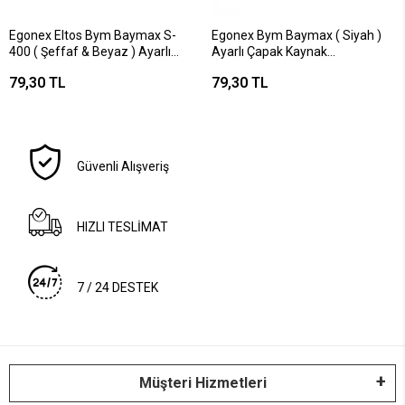
Egonex Eltos Bym Baymax S-
Egonex Bym Baymax ( Siyah )
400 ( Şeffaf & Beyaz ) Ayarlı
Ayarlı Çapak Kaynak
Çapak Kaynak Gözlük*12x30
Gözlük*12x30
79,30 TL
79,30 TL
Güvenli Alışveriş
HIZLI TESLİMAT
7 / 24 DESTEK
Müşteri Hizmetleri