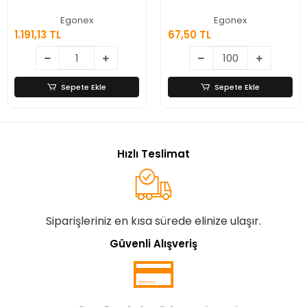
Eli Görünümlü Kas
Meyve Sebze
Masaj Aleti
Soyacağı, Jülyen
Egonex
Egonex
Dilimleyici ve Şişe
1.191,13 TL
67,50 TL
Açacağı – Ahşap
Saplı Paslanmaz
Çelik
Sepete Ekle
Sepete Ekle
Hızlı Teslimat
Siparişleriniz en kısa sürede elinize ulaşır.
Güvenli Alışveriş