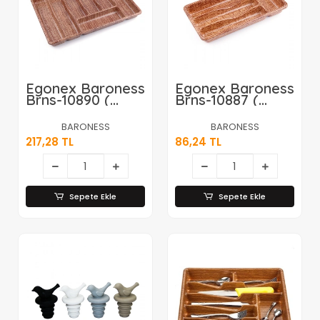
Egonex Baroness
Egonex Baroness
Brns-10890 (
Brns-10887 (
Büyük & Ahşap
Ahşap Renk & 4
Renk & 7 Bölmeli
Bölmeli )
BARONESS
BARONESS
) Çekmece İçi
Çekmece İçi
217,28 TL
86,24 TL
Kaşıklık
Kaşıklık
50x37cm*24
36x20cm*24
Sepete Ekle
Sepete Ekle