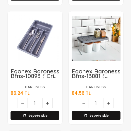
Egonex Baroness
Egonex Baroness
Brns-10893 ( Gri
Brns-13881 (
& 4 Bölmeli )
Küçük ) Raf
Çekmece İçi
Düzenleyici
BARONESS
BARONESS
Kaşıklık*24
14x30cm*24
86,24 TL
84,56 TL
Sepete Ekle
Sepete Ekle