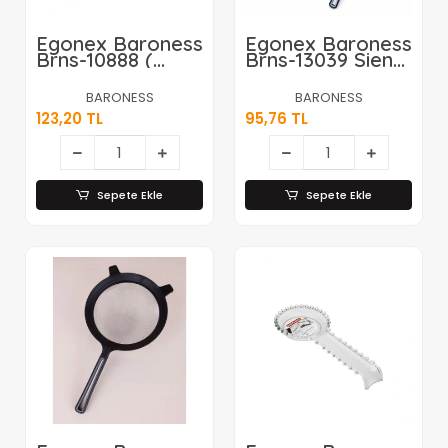
Egonex Baroness
Egonex Baroness
Brns-10888 (
Brns-13039 Siena
Ahşap Renk & 5
17cm Plastik
Bölmeli )
Süzgeç*6=k
BARONESS
BARONESS
Çekmece İçi
123,20 TL
95,76 TL
Kaşıklık
36x29cm*24
Sepete Ekle
Sepete Ekle