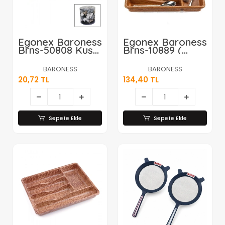
Egonex Baroness
Egonex Baroness
Brns-50808 Kuş-
Brns-10889 (
kelebek Model
Küçük & Ahşap
Şişe Tıpası*80x6
Renk & 7 Bölmeli
BARONESS
BARONESS
) Çekmece İçi
20,72 TL
134,40 TL
Kaşıklık
36x32cm*24
Sepete Ekle
Sepete Ekle