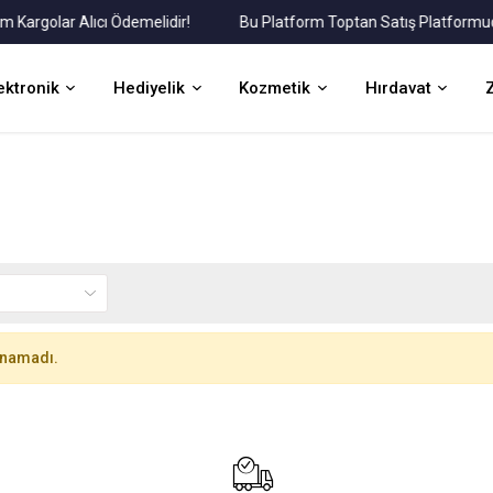
golar Alıcı Ödemelidir!
Bu Platform Toptan Satış Platformudur.
ektronik
Hediyelik
Kozmetik
Hırdavat
unamadı.