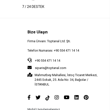
7 / 24 DESTEK
Bize Ulaşın
Firma Ünvanı: Toptanal Ltd. Şti.
Telefon Numarası: +90 554 471 14 14
+90 554 471 14 14
siparis@toptanal.com
Mahmutbey Mahallesi, İstoç Ticaret Merkezi,
2445 Sokak, 25. Ada No: 34, Bağcılar /
İSTANBUL
Mobil Uygulamalarımız