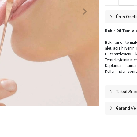
Ürün Özelli
Bakır Dil Temiz
Bakır bir dil temiz
alet, ağız hijyenini
Dil temizleyiciyi ılı
Temizleyicinin merk
Kaplamanın tamamen
Kullanımdan sonra 
Taksit Seç
Garanti Ve