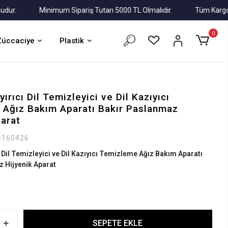
Minimum Sipariş Tutarı 5000 TL Olmalıdır.
Tüm Kargolar Alı
0
Züccaciye
Plastik
yırıcı Dil Temizleyici ve Dil Kazıyıcı
Ağız Bakım Aparatı Bakır Paslanmaz
parat
-160426
cı Dil Temizleyici ve Dil Kazıyıcı Temizleme Ağız Bakım Aparatı
 Hijyenik Aparat
SEPETE EKLE