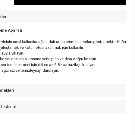
kleri
leme Aparatı
leyicinin nasıl kullanılacağına dair adım adım talimatları göstermektedir. Bu
 iyileştirmek ve kötü nefesi azaltmak için kullanılır.
k suyla yıkayın.
ezini dilin arka kısmına yerleştirin ve dışa doğru kazıyın.
 temizlenmesi için dili en az 5-8 kez nazikçe kazıyın.
ağzınızı ve temizleyiciyi durulayın.
enekleri
 Teslimat