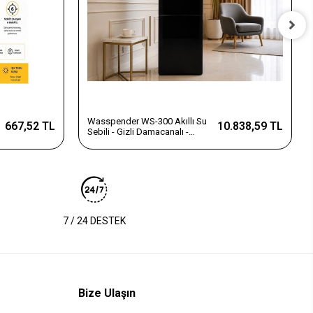
Wasspender WS-300 Akıllı Su
667,52 TL
10.838,59 TL
Sebili - Gizli Damacanalı -
Dokunmatik Ekran
7 / 24 DESTEK
Bize Ulaşın