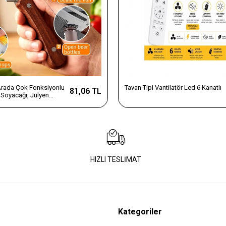
 Arada Çok Fonksiyonlu
Tavan Tipi Vantilatör Led 6 Kanatlı
81,06 TL
Soyacağı, Jülyen
e Şişe Açacağı – Ahşap
az Çelik
HIZLI TESLİMAT
Kategoriler