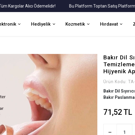
rgolar Alıcı Ödemelidir!
Bu Platform Toptan Satış Platformudur.
ektronik
Hediyelik
Kozmetik
Hırdavat
Bakır Dil Sı
Temizleme 
Hijyenik A
Ürün Kodu:
TA
Bakır Dil Sıyırı
Bakır Paslanmaz
71,52 TL