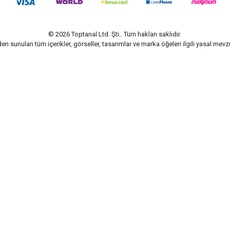
© 2026 Toptanal Ltd. Şti.. Tüm hakları saklıdır.
n sunulan tüm içerikler, görseller, tasarımlar ve marka öğeleri ilgili yasal me
G-Soft | E-ticaret paketleri ile hazırlanmıştır.