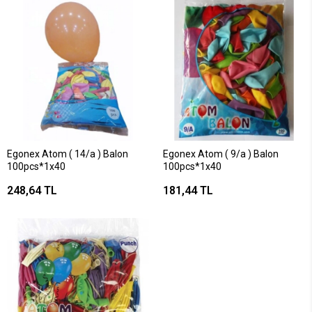
Egonex Atom ( 14/a ) Balon
Egonex Atom ( 9/a ) Balon
100pcs*1x40
100pcs*1x40
248,64 TL
181,44 TL