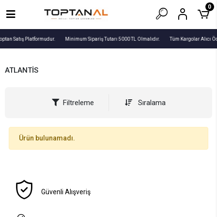
0
optan Satış Platformudur.
Minimum Sipariş Tutarı 5000 TL Olmalıdır.
Tüm Kargolar Alıcı Ö
ATLANTİS
Filtreleme
Sıralama
Ürün bulunamadı.
Güvenli Alışveriş