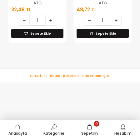
Tabancası*40
ATG
ATG
32,48 TL
48,72 TL
Sepete Ekle
Sepete Ekle
G-Soft | E-ticaret paketleri ile hazırlanmıştır.
0
Anasayfa
Kategoriler
Sepetim
Hesabım