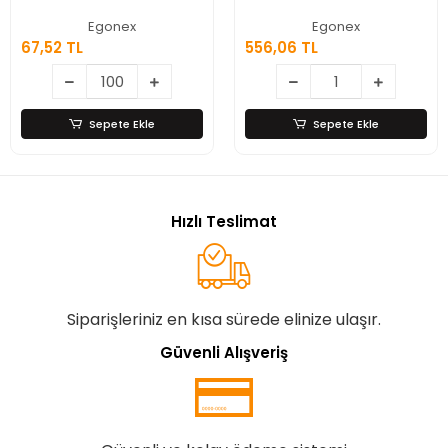
Meyve Sebze
Kanatlı
Soyacağı, Jülyen
Egonex
Egonex
Dilimleyici ve Şişe
67,52 TL
556,06 TL
Açacağı – Ahşap
Saplı Paslanmaz
Çelik
Sepete Ekle
Sepete Ekle
Hızlı Teslimat
Siparişleriniz en kısa sürede elinize ulaşır.
Güvenli Alışveriş