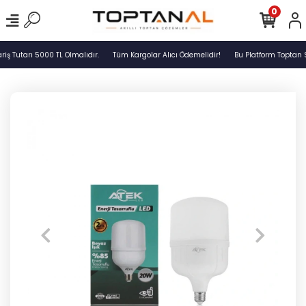
0
ş Tutarı 5000 TL Olmalıdır.
Tüm Kargolar Alıcı Ödemelidir!
Bu Platform Toptan S