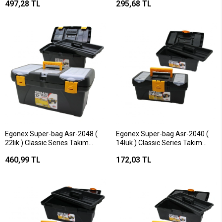
497,28 TL
295,68 TL
Egonex Super-bag Asr-2048 (
Egonex Super-bag Asr-2040 (
22lik ) Classic Series Takım
14lük ) Classic Series Takım
Çantası ( 55cm )*7=k
Çantası ( 33cm )*20=k
460,99 TL
172,03 TL