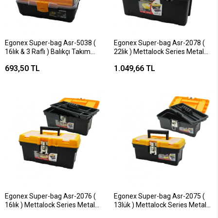
Egonex Super-bag Asr-5038 (
Egonex Super-bag Asr-2078 (
16lık & 3 Raflı ) Balıkçı Takım
22lik ) Mettalock Series Metal
Çantası*12
Kilitli Takım Çantası 57cm*6
693,50 TL
1.049,66 TL
Egonex Super-bag Asr-2076 (
Egonex Super-bag Asr-2075 (
16lık ) Mettalock Series Metal
13lük ) Mettalock Series Metal
Kilitli Takım Çantası 41cm*12
Kilitli Takım Çantası*24