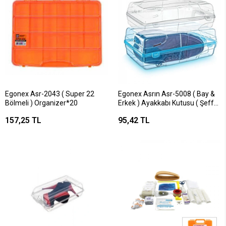
Egonex Asr-2043 ( Super 22
Egonex Asrın Asr-5008 ( Bay &
Bölmeli ) Organizer*20
Erkek ) Ayakkabı Kutusu ( Şeffaf
Plastik ) ( 19x34x13cm )*25=k
157,25 TL
95,42 TL