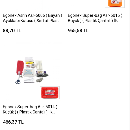
Egonex Asrın Asr-5006 ( Bayan )
Egonex Super-bag Asr-5015 (
Ayakkabı Kutusu ( Şeffaf Plastik
Büyük ) ( Plastik Çantalı ) İlk
) ( 17x30x10.5cm )*25=k
Yardım Seti ( Fırst Aıd Kıt )*12
88,70 TL
955,58 TL
Egonex Super-bag Asr-5014 (
Küçük ) ( Plastik Çantalı ) İlk
Yardım Seti ( Fırst Aıd Kıt )*24
466,37 TL