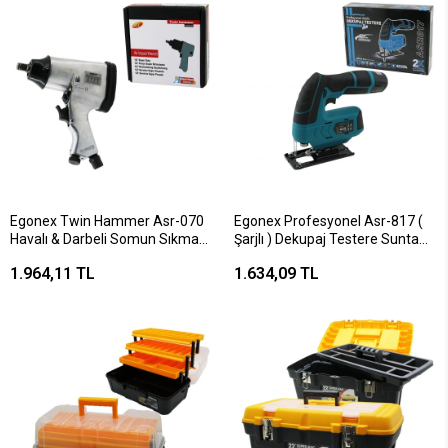
Egonex Twin Hammer Asr-070
Egonex Profesyonel Asr-817 (
Havalı & Darbeli Somun Sıkma
Şarjlı ) Dekupaj Testere Sunta
Makine*8
Kesme Dekopaj ( Kademeli Hız
1.964,11 TL
1.634,09 TL
Ayar ) ( 2 Fren Sistemi )( 12v &
360w )*5