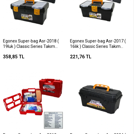
Egonex Super-bag Asr-2018 (
Egonex Super-bag Asr-2017 (
19luk ) Classic Series Takım
16lık ) Classic Series Takım
Çantası ( 49cm )*8=k
Çantası ( 41cm )*15=k
358,85 TL
221,76 TL