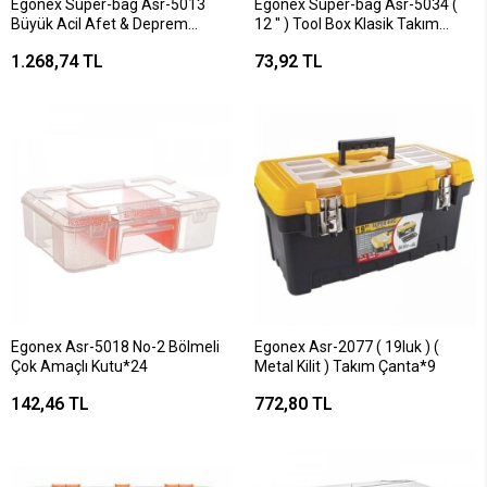
Egonex Super-bag Asr-5013
Egonex Super-bag Asr-5034 (
Büyük Acil Afet & Deprem
12 '' ) Tool Box Klasik Takım
Yardım Seti Plastik Çantalı*12
Çantası 29cm*36
1.268,74 TL
73,92 TL
Egonex Asr-5018 No-2 Bölmeli
Egonex Asr-2077 ( 19luk ) (
Çok Amaçlı Kutu*24
Metal Kilit ) Takım Çanta*9
142,46 TL
772,80 TL