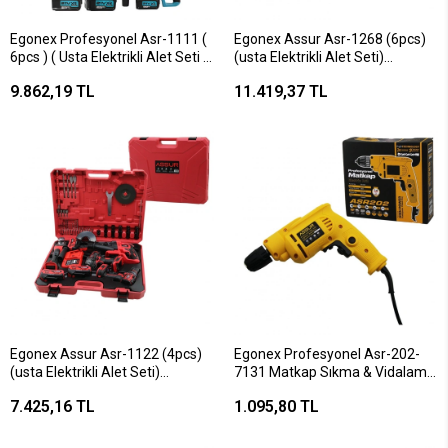
Egonex Profesyonel Asr-1111 (
Egonex Assur Asr-1268 (6pcs)
6pcs ) ( Usta Elektrikli Alet Seti )
(usta Elektrikli Alet Seti)
( Şarjlı=21v) ( Spral Taşlama &
(şarjlı=21v) ( Spral Taşlama &
9.862,19 TL
11.419,37 TL
Hilti & Bağ Makası & Somun
Hilti & Bağ Makası & Somun
Sökme & Darbeli Vidalama &
Sökme & Darbeli Vidalama &
Budama Testere ) Plastik
Budama Testere ) Plastik
Çantal*1
Çantal*2
Egonex Assur Asr-1122 (4pcs)
Egonex Profesyonel Asr-202-
(usta Elektrikli Alet Seti)
7131 Matkap Sıkma & Vidalama
(şarjlı=21v)( Matkap & Vidalama
( Fişli ) ( Kademeli Hız Ayar ) (
7.425,16 TL
1.095,80 TL
& Spral Taşlama & Somun )
Otomatik Mandren ) ( 360°
Plastik Çantalı*2
Tutma Kol ) ( 580w ) ( 0.8-10mm
)*10