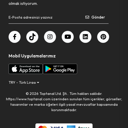
olmak istiyorum.
Pet Shop Ürünleri
Gönder
Kişisel Güvenlik Ürünleri
Kişisel Bakım Aletleri
Mobil Uygulamalarımız
Güvenlik Ürünleri
Temizlik Aletleri
TRY - Türk Lirası
© 2026 Toptanal Ltd. Şti.. Tüm hakları saklıdır.
Kişisel Temizlik Ürünleri
https://www.toptanal.com üzerinden sunulan tüm içerikler, görseller,
tasarımlar ve marka öğeleri ilgili yasal mevzuatlar kapsamında
Bisiklet & Motor Malzemeleri
korunmaktadır.
Ev & Ofis Dekor Ürünleri