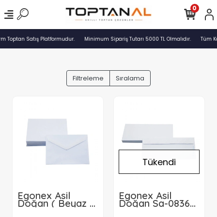
0
rm Toptan Satış Platformudur.
Minimum Sipariş Tutarı 5000 TL Olmalıdır.
Tüm Ka
Filtreleme
Sıralama
Tükendi
Egonex Asil
Egonex Asil
Doğan ( Beyaz )
Doğan Sa-083621
( Klasik Kare )
( Beyaz ) ( Düz