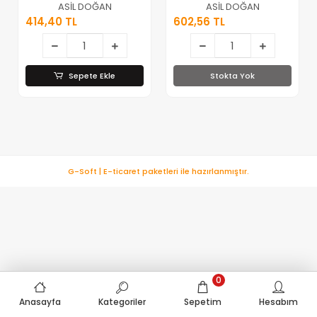
Mektup Zarfı (
Penceresiz )
ASİL DOĞAN
ASİL DOĞAN
Tutkallı ) ( 70gr )
Diplomat Zarf
414,40 TL
602,56 TL
( 114x162mm ) (
90gr.(
500lü )*1x20
105x240mm ) (
500lü )*1x10
Sepete Ekle
Stokta Yok
G-Soft | E-ticaret paketleri ile hazırlanmıştır.
0
Anasayfa
Kategoriler
Sepetim
Hesabım