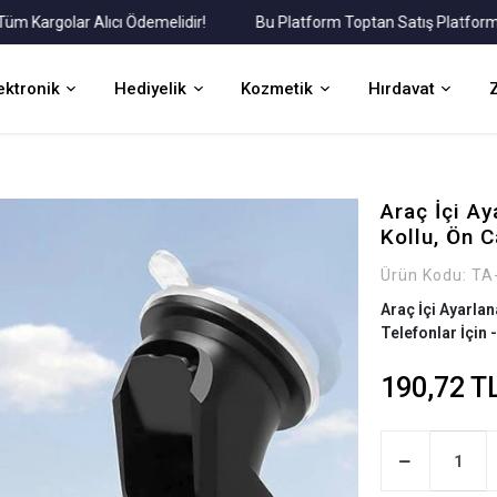
rgolar Alıcı Ödemelidir!
Bu Platform Toptan Satış Platformudur.
ektronik
Hediyelik
Kozmetik
Hırdavat
Araç İçi Ay
Kollu, Ön C
Ürün Kodu:
TA
Araç İçi Ayarlan
Telefonlar İçin 
190,72 T