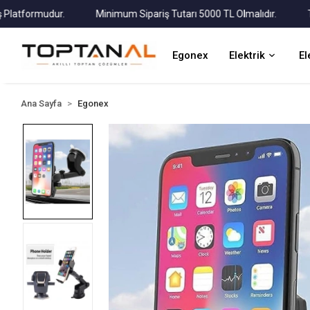
formudur.
Minimum Sipariş Tutarı 5000 TL Olmalıdır.
Tüm Ka
Egonex
Elektrik
El
Ana Sayfa
Egonex