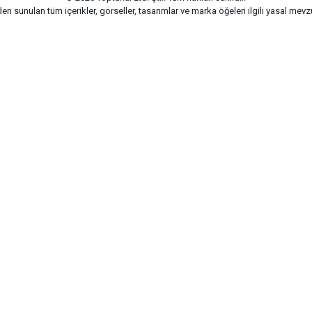
n sunulan tüm içerikler, görseller, tasarımlar ve marka öğeleri ilgili yasal me
G-Soft | E-ticaret paketleri ile hazırlanmıştır.