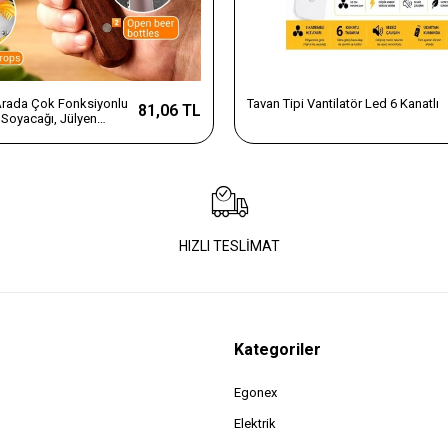
 Arada Çok Fonksiyonlu
Tavan Tipi Vantilatör Led 6 Kanatlı
81,06 TL
Soyacağı, Jülyen
e Şişe Açacağı – Ahşap
az Çelik
HIZLI TESLİMAT
Kategoriler
Egonex
Elektrik