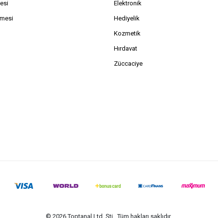
esi
Elektronik
şmesi
Hediyelik
Kozmetik
Hırdavat
Züccaciye
© 2026 Toptanal Ltd. Şti.. Tüm hakları saklıdır.