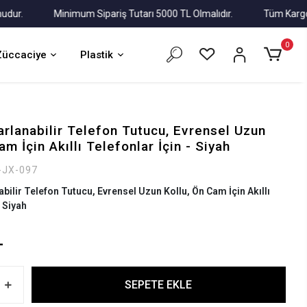
Minimum Sipariş Tutarı 5000 TL Olmalıdır.
Tüm Kargolar Alı
0
Züccaciye
Plastik
arlanabilir Telefon Tutucu, Evrensel Uzun
am İçin Akıllı Telefonlar İçin - Siyah
-JX-097
abilir Telefon Tutucu, Evrensel Uzun Kollu, Ön Cam İçin Akıllı
- Siyah
L
SEPETE EKLE