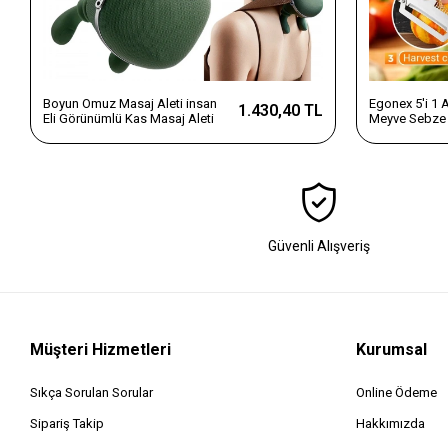
Boyun Omuz Masaj Aleti insan
Egonex 5'i 1
1.430,40 TL
Eli Görünümlü Kas Masaj Aleti
Meyve Sebze 
Dilimleyici v
Saplı Paslanm
Güvenli Alışveriş
Müşteri Hizmetleri
Kurumsal
Sıkça Sorulan Sorular
Online Ödeme
Sipariş Takip
Hakkımızda