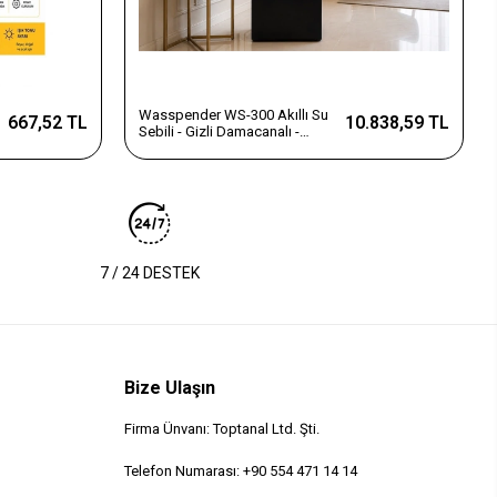
Wasspender WS-300 Akıllı Su
667,52 TL
10.838,59 TL
Sebili - Gizli Damacanalı -
Dokunmatik Ekran
7 / 24 DESTEK
Bize Ulaşın
Firma Ünvanı: Toptanal Ltd. Şti.
Telefon Numarası: +90 554 471 14 14