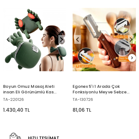
Boyun Omuz Masaj Aleti
Egonex 5'i 1 Arada Çok
insan Eli Görünümlü Kas
Fonksiyonlu Meyve Sebze
Masaj Aleti
Soyacağı, Jülyen Dilimleyici
TA-220126
TA-130726
ve Şişe Açacağı – Ahşap
Saplı Paslanmaz Çelik
1.430,40 TL
81,06 TL
HIZLI TESLİMAT