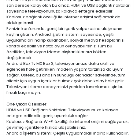
son derece kolay olan bu cihaz, HDMI ve USB bağlantı noktaları
sayesinde televizyonunuza kolayca entegre edilebilir.
Kablosuz bağlantı özelliği ile internet erişimi sağlamak da
oldukça basit.
Evinizin konforunda, geniş bir içerik yelpazesine ulaşmanın
keyfini çıkarın. Android işletim sistemi sayesinde, çeşitli
uygulamaları indirip kullanabilir, sosyal medya hesaplarınızı
kontrol edebilir ve hatta oyun oynayabilirsiniz. Tüm bu
özellikler, televizyon izleme alışkanlıklarınızı kökten
değiştirecek.
Android Box Tv MX Box S, televizyonunuzu daha akıllı ve
eğlenceli hale getirirken, modern yaşam tarzınıza da uyum
sağlar. Üstelik, bu cihazın sunduğu olanaklar sayesinde, tüm
aileniz için uygun içerikler bulmak çok daha kolay hale gelir.
Televizyon izleme deneyiminizi yeniden tanımlamak için bu
fırsatı kaçırmayın.
Öne Çıkan Özellikler:
HDMI ve USB Bağlantı Noktaları: Televizyonunuza kolayca
entegre edilebilir, geniş uyumluluk sağlar.
Kablosuz Bağlantı: Wi-Fi özelliği ile internet erişimi sağlayarak,
çevrimiçi içeriklere hızlıca ulaşabilirsiniz.
Android İşletim Sistemi: Çeşitli uygulamaları indirip kullanabilir,