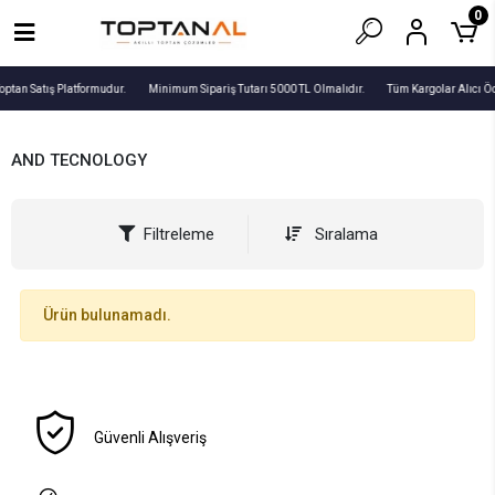
0
optan Satış Platformudur.
Minimum Sipariş Tutarı 5000 TL Olmalıdır.
Tüm Kargolar Alıcı Ö
AND TECNOLOGY
Filtreleme
Sıralama
Ürün bulunamadı.
Güvenli Alışveriş