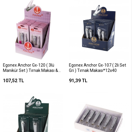
Egonex Anchor Gx-120 ( 3lü
Egonex Anchor Gx-107 ( 2li Set
Manikür Set ) Tırnak Makası &
Gri ) Tırnak Makası*12x40
Cımbız & Törpü*12x40
107,52 TL
91,39 TL