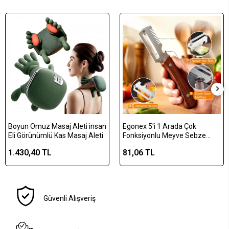
Boyun Omuz Masaj Aleti insan
Egonex 5'i 1 Arada Çok
Eli Görünümlü Kas Masaj Aleti
Fonksiyonlu Meyve Sebze
Soyacağı, Jülyen Dilimleyici ve
1.430,40 TL
81,06 TL
Şişe Açacağı – Ahşap Saplı
Paslanmaz Çelik
Güvenli Alışveriş