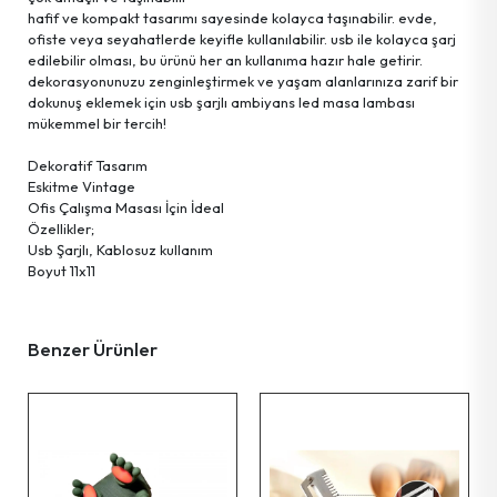
hafif ve kompakt tasarımı sayesinde kolayca taşınabilir. evde,
ofiste veya seyahatlerde keyifle kullanılabilir. usb ile kolayca şarj
Pet Shop Ürünleri
edilebilir olması, bu ürünü her an kullanıma hazır hale getirir.
dekorasyonunuzu zenginleştirmek ve yaşam alanlarınıza zarif bir
dokunuş eklemek için usb şarjlı ambiyans led masa lambası
Kişisel Güvenlik Ürünleri
mükemmel bir tercih!
Dekoratif Tasarım
Kişisel Bakım Aletleri
Eskitme Vintage
Ofis Çalışma Masası İçin İdeal
Özellikler;
Güvenlik Ürünleri
Usb Şarjlı, Kablosuz kullanım
Boyut 11x11
Temizlik Aletleri
Benzer Ürünler
Kişisel Temizlik Ürünleri
Bisiklet & Motor Malzemeleri
Ev & Ofis Dekor Ürünleri