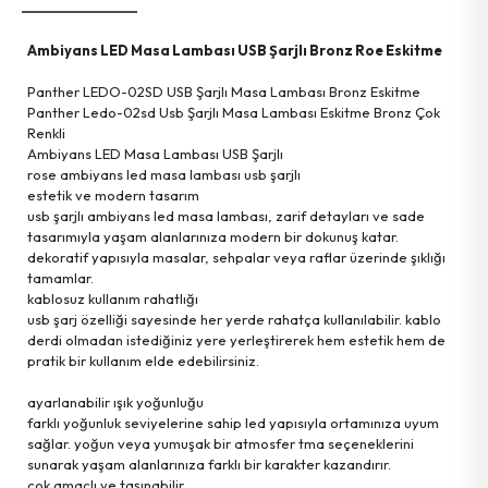
Kişisel Bakım Ürünleri
Tartı Ürünleri
Askı Grup
Ambiyans LED Masa Lambası USB Şarjlı Bronz Roe Eskitme
Ayna Grup
Terzi El Aletleri
Hobi Ürünleri
Panther LEDO-02SD USB Şarjlı Masa Lambası Bronz Eskitme
Panther Ledo-02sd Usb Şarjlı Masa Lambası Eskitme Bronz Çok
Güvenlik Ürünleri
Temizlik Ürünleri
Tekstil Ürünleri
Renkli
Ambiyans LED Masa Lambası USB Şarjlı
rose ambiyans led masa lambası usb şarjlı
Haşere İlaç & Makine & Ürünleri
Ev Gereçleri
Kişisel Eşyalar
estetik ve modern tasarım
usb şarjlı ambiyans led masa lambası, zarif detayları ve sade
tasarımıyla yaşam alanlarınıza modern bir dokunuş katar.
Aydınlatma Ürünleri
Temizlik Gereçleri
dekoratif yapısıyla masalar, sehpalar veya raflar üzerinde şıklığı
tamamlar.
kablosuz kullanım rahatlığı
Parti Ürünleri
Okul & Ofis Malzemeleri
usb şarj özelliği sayesinde her yerde rahatça kullanılabilir. kablo
derdi olmadan istediğiniz yere yerleştirerek hem estetik hem de
pratik bir kullanım elde edebilirsiniz.
Bilgisayar Malzemeleri
Deniz Ürünleri
ayarlanabilir ışık yoğunluğu
farklı yoğunluk seviyelerine sahip led yapısıyla ortamınıza uyum
Streç Film &ürünleri
sağlar. yoğun veya yumuşak bir atmosfer tma seçeneklerini
sunarak yaşam alanlarınıza farklı bir karakter kazandırır.
çok amaçlı ve taşınabilir
Tv & Radyo & Uydu &ürünleri