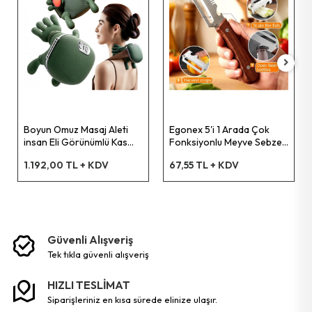
Bahçe El Aletleri
Boyun Omuz Masaj Aleti
Egonex 5'i 1 Arada Çok
insan Eli Görünümlü Kas
Fonksiyonlu Meyve Sebze
Masaj Aleti
Soyacağı, Jülyen Dilimleyici
1.192,00 TL + KDV
67,55 TL + KDV
ve Şişe Açacağı – Ahşap
Saplı Paslanmaz Çelik
Güvenli Alışveriş
tek tikla güvenli̇ alişveri̇ş
HIZLI TESLİMAT
siparişleriniz en kısa sürede elinize ulaşır.