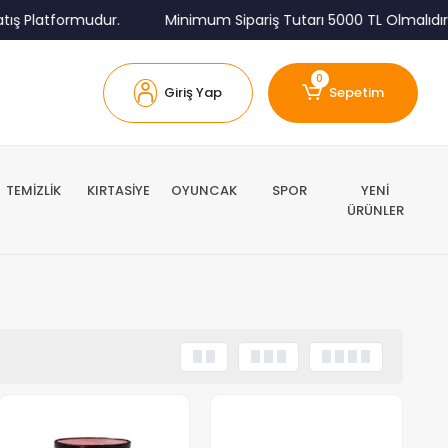
ış Platformudur.
Minimum Sipariş Tutarı 5000 TL Olmalıdır.
0
Giriş Yap
Sepetim
TEMİZLİK
KIRTASİYE
OYUNCAK
SPOR
YENİ
ÜRÜNLER