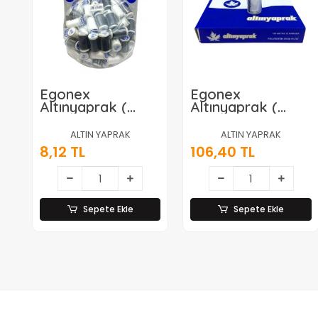
Egonex
Egonex
Altınyaprak (
Altınyaprak (
Küre 100mt )
12pcs ) ( Beyaz )
Dikiş İplik*175x1
( 100 Mt ) Dikiş
ALTIN YAPRAK
ALTIN YAPRAK
İplik*240
8,12 TL
106,40 TL
Sepete Ekle
Sepete Ekle