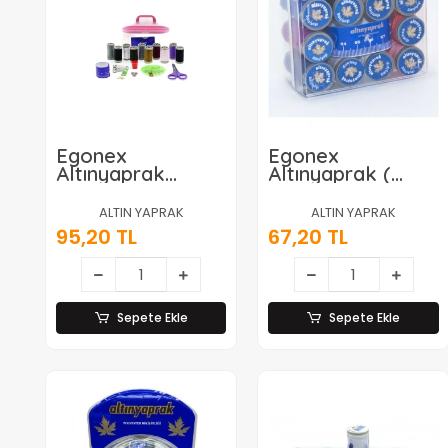
Egonex
Egonex
Altınyaprak
Altınyaprak (
Çantalı Dikiş
Kare Set & 10
Çeyiz Seti ( İplik
Renk ) Dikiş İplik
ALTIN YAPRAK
ALTIN YAPRAK
& İğne & Makas&
Makara
95,20 TL
67,20 TL
Mezura )*85
Mezuralı*10x22
Sepete Ekle
Sepete Ekle