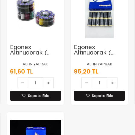
Egonex
Egonex
Altınyaprak (
Altınyaprak (
Yuvarlak Set & 10
12pcs ) ( Siyah ) (
Renk ) Dikiş İplik
100 Mt ) Dikiş
ALTIN YAPRAK
ALTIN YAPRAK
Makara*10x17
İplik*240
61,60 TL
95,20 TL
Sepete Ekle
Sepete Ekle