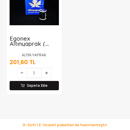
Egonex
Altınyaprak (
6pcs ) ( Siyah ) (
900 Mt ) Dikiş
ALTIN YAPRAK
İplik*100
201,60 TL
Sepete Ekle
G-Soft | E-ticaret paketleri ile hazırlanmıştır.