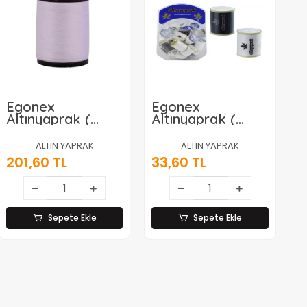
Egonex
Egonex
Altınyaprak (
Altınyaprak (
6pcs ) ( Beyaz ) (
Küre 900mt )
900 Mt ) Dikiş
Dikiş İplik*36x1
ALTIN YAPRAK
ALTIN YAPRAK
İplik*100
201,60 TL
33,60 TL
Sepete Ekle
Sepete Ekle