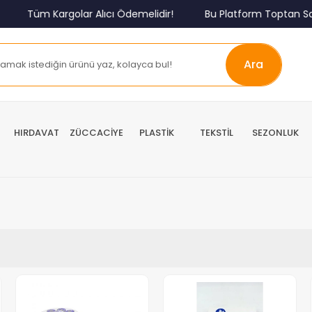
Tüm Kargolar Alıcı Ödemelidir!
Bu Platform Toptan Sat
Ara
HIRDAVAT
ZÜCCACİYE
PLASTİK
TEKSTİL
SEZONLUK