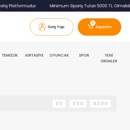
tış Platformudur.
Minimum Sipariş Tutarı 5000 TL Olmalıdır
0
Giriş Yap
Sepetim
TEMİZLİK
KIRTASİYE
OYUNCAK
SPOR
YENİ
ÜRÜNLER