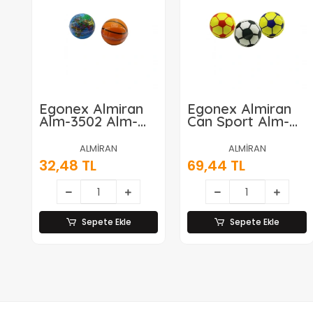
Egonex Almiran
Egonex Almiran
Alm-3502 Alm-
Can Sport Alm-
3504 ( Küçük Boy
3404 İma-003 St-
= 6.3cm ) Stres
23 ( Büyük Boy &
ALMİRAN
ALMİRAN
Topu ( Sünger ) (
10 Cm ) Stres
32,48 TL
69,44 TL
Dünya Haritası &
Topu ( Sünger ) (
Basketbol Topu
Taraftar )*6x48
)*12x60
Sepete Ekle
Sepete Ekle