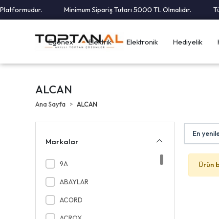
latformudur.
Minimum Sipariş Tutarı 5000 TL Olmalıdır.
Tüm
Egonex
Elektrik
Elektronik
Hediyelik
ALCAN
Ana Sayfa
ALCAN
Markalar
9A
Ürün 
ABAYLAR
ACORD
ACROX