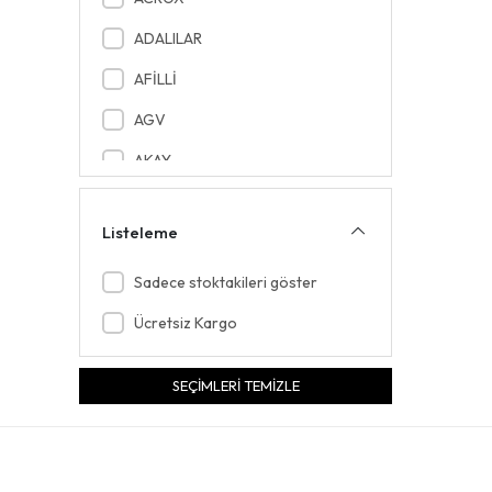
ADALILAR
AFİLLİ
AGV
AKAY
AKEL PLS
Listeleme
AKEL TEKSTİL
AKFİX
Sadece stoktakileri göster
AKYAZI
Ücretsiz Kargo
AL NAJAM
SEÇİMLERİ TEMİZLE
ALASKA
ALASKA COMPANY
ALFA