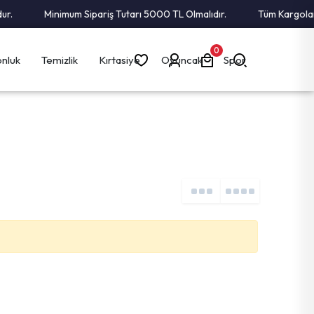
.
Minimum Sipariş Tutarı 5000 TL Olmalıdır.
Tüm Kargolar A
0
nluk
Temizlik
Kırtasiye
Oyuncak
Spor