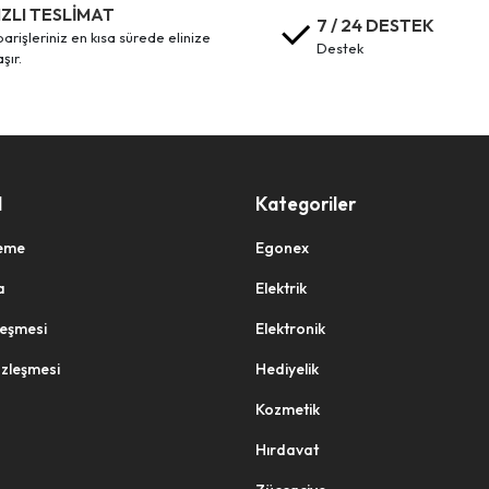
IZLI TESLİMAT
7 / 24 DESTEK
destek
aşır.
l
Kategoriler
eme
Egonex
a
Elektrik
zleşmesi
Elektronik
özleşmesi
Hediyelik
Kozmetik
Hırdavat