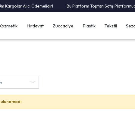
 Kargolar Alıcı Ödemelidir!
Bu Platform Toptan Satış Platformudur
Kozmetik
Hırdavat
Züccaciye
Plastik
Tekstil
Sezo
bulunamadı.