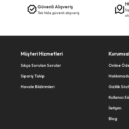
H
Güvenli Alışveriş
ALKAYA
siparişleriniz en kısa sürede elinize
tek tikla güvenli̇ alişveri̇ş
ul
ALMİRAN
ALTIN YAPRAK
ANCHOR
ANT MASKE
Müşteri Hizmetleri
Kurumsa
AQUA
Sıkça Sorulan Sorular
Online Öd
ARK
Sipariş Takip
Hakkımızd
ARKO
Havale Bildirimleri
Gizlilik Sö
ARMAĞAN
Kullanıcı S
ARROW
İletişim
ARS
Blog
ARSHIA