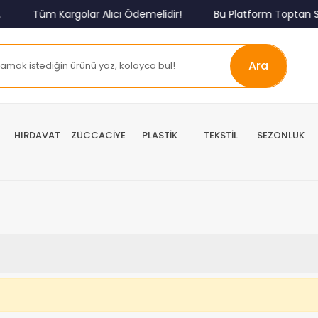
Tüm Kargolar Alıcı Ödemelidir!
Bu Platform Toptan Sa
Ara
HIRDAVAT
ZÜCCACİYE
PLASTİK
TEKSTİL
SEZONLUK