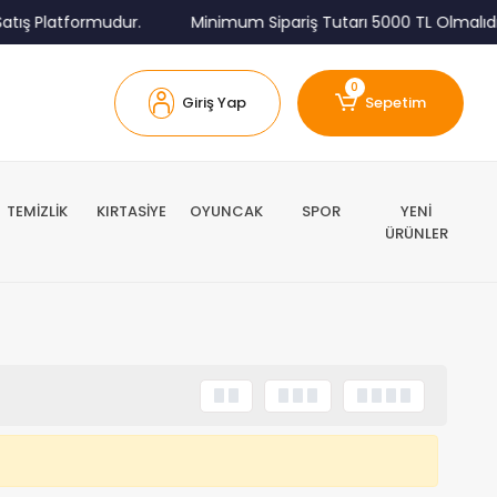
tış Platformudur.
Minimum Sipariş Tutarı 5000 TL Olmalıdır
0
Giriş Yap
Sepetim
TEMİZLİK
KIRTASİYE
OYUNCAK
SPOR
YENİ
ÜRÜNLER