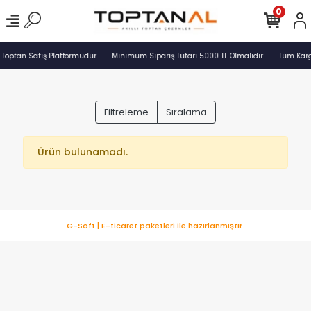
0
 Toptan Satış Platformudur.
Minimum Sipariş Tutarı 5000 TL Olmalıdır.
Tüm Kargo
Filtreleme
Sıralama
Ürün bulunamadı.
G-Soft | E-ticaret paketleri ile hazırlanmıştır.