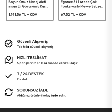
Boyun Omuz Masaj Aleti
Egonex 5'i 1 Arada Çok
insan Eli Görünümlü Kas
Fonksiyonlu Meyve Sebze
Masaj Aleti
Soyacağı, Jülyen Dilimleyici
Pet Shop Ürünleri
1.191,56 TL + KDV
67,52 TL + KDV
ve Şişe Açacağı – Ahşap
Saplı Paslanmaz Çelik
Kişisel Güvenlik Ürünleri
Güvenli Alışveriş
Kişisel Bakım Aletleri
tek tikla güvenli̇ alişveri̇ş
Güvenlik Ürünleri
HIZLI TESLİMAT
siparişleriniz en kısa sürede elinize ulaşır.
Temizlik Aletleri
7 / 24 DESTEK
destek
Kişisel Temizlik Ürünleri
SORUNSUZ İADE
aldığınız ürünleri kolay iade edin.
Bisiklet & Motor Malzemeleri
Ev & Ofis Dekor Ürünleri