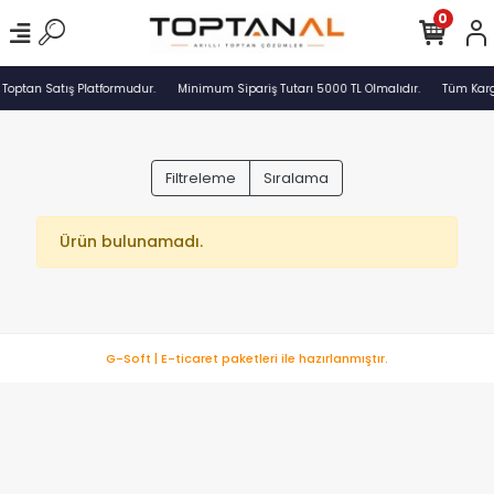
0
 Toptan Satış Platformudur.
Minimum Sipariş Tutarı 5000 TL Olmalıdır.
Tüm Kargo
Filtreleme
Sıralama
Ürün bulunamadı.
G-Soft | E-ticaret paketleri ile hazırlanmıştır.