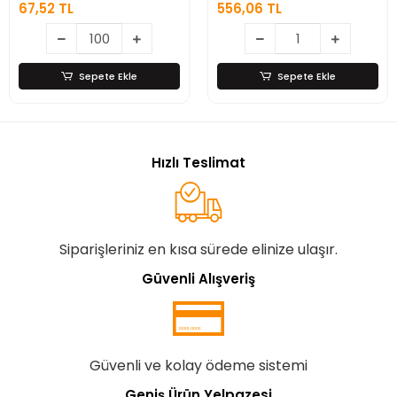
67,52 TL
556,06 TL
Açacağı – Ahşap
Saplı Paslanmaz
Çelik
Sepete Ekle
Sepete Ekle
Hızlı Teslimat
Siparişleriniz en kısa sürede elinize ulaşır.
Güvenli Alışveriş
Güvenli ve kolay ödeme sistemi
Geniş Ürün Yelpazesi