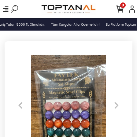
0
ş Tutarı 5000 TL Olmalıdır.
Tüm Kargolar Alıcı Ödemelidir!
Bu Platform Toptan S