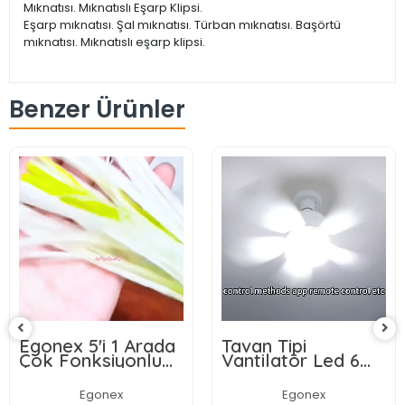
Mıknatısı. Mıknatıslı Eşarp Klipsi.
Eşarp mıknatısı. Şal mıknatısı. Türban mıknatısı. Başörtü
mıknatısı. Mıknatıslı eşarp klipsi.
Benzer Ürünler
Egonex 5'i 1 Arada
Tavan Tipi
Çok Fonksiyonlu
Vantilatör Led 6
Meyve Sebze
Kanatlı
Soyacağı, Jülyen
Egonex
Egonex
Dilimleyici ve Şişe