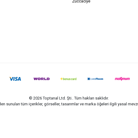
Züccaciye
© 2026 Toptanal Ltd. Şti.. Tüm hakları saklıdır.
n sunulan tüm içerikler, görseller, tasarımlar ve marka öğeleri ilgili yasal me
G-Soft | E-ticaret paketleri ile hazırlanmıştır.