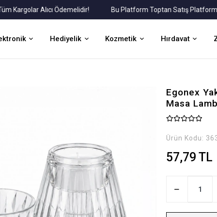
argolar Alıcı Ödemelidir!
Bu Platform Toptan Satış Platformudur
ektronik
Hediyelik
Kozmetik
Hırdavat
Egonex Yak
Masa Lamba
Ürün Kodu:
36
57,79 TL