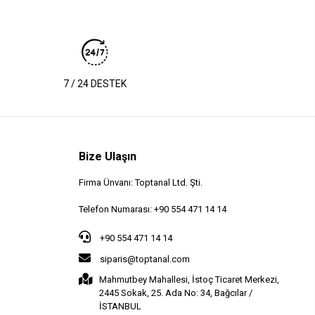
7 / 24 DESTEK
Bize Ulaşın
Firma Ünvanı: Toptanal Ltd. Şti.
Telefon Numarası: +90 554 471 14 14
+90 554 471 14 14
siparis@toptanal.com
Mahmutbey Mahallesi, İstoç Ticaret Merkezi,
2445 Sokak, 25. Ada No: 34, Bağcılar /
İSTANBUL