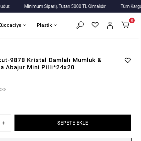
.
Minimum Sipariş Tutarı 5000 TL Olmalıdır.
Tüm Kargolar Al
0
Züccaciye
Plastik
ut-9878 Kristal Damlalı Mumluk &
 Abajur Mini Pilli*24x20
388
SEPETE EKLE