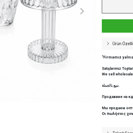
Ürün Özelli
"Firmamız yalnız
Satışlarımız Topta
We sell wholesale
نبيع بالجملة.
Продаваме на ед
Мы продаем опт
Οι πωλήσεις χο