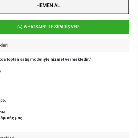
HEMEN AL
WHATSAPP İLE SİPARİŞ VER
kleri
ca toptan satış modeliyle hizmet vermektedir."
n
.
ро.
ом.
νδρικής μας