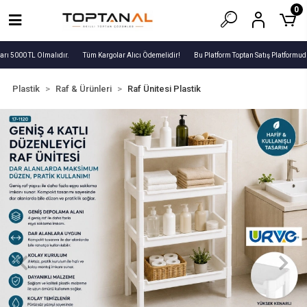
0
rı 5000 TL Olmalıdır.
Tüm Kargolar Alıcı Ödemelidir!
Bu Platform Toptan Satış Platformudu
Plastik
Raf & Ürünleri
Raf Ünitesi Plastik