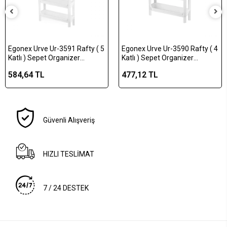
Egonex Urve Ur-3591 Rafty ( 5
Egonex Urve Ur-3590 Rafty ( 4
Katlı ) Sepet Organizer
Katlı ) Sepet Organizer
Düzenleyici ( Raf Ünitesi ) (
Düzenleyici ( Raf Ünitesi ) (
584,64 TL
477,12 TL
465x145x870mm )*8
465x145x690mm )*10
Güvenli Alışveriş
HIZLI TESLİMAT
7 / 24 DESTEK