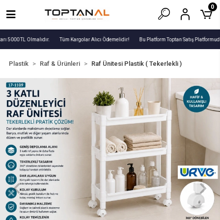
0
rı 5000 TL Olmalıdır.
Tüm Kargolar Alıcı Ödemelidir!
Bu Platform Toptan Satış Platformudu
Plastik
Raf & Ürünleri
Raf Ünitesi Plastik ( Tekerlekli )