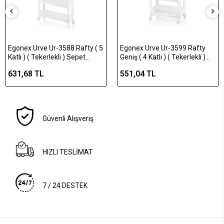
Egonex Urve Ur-3588 Rafty ( 5
Egonex Urve Ur-3599 Rafty
Katlı ) ( Tekerlekli ) Sepet
Geniş ( 4 Katlı ) ( Tekerlekli )
Organizer Düzenleyici ( Raf
Sepet Organizer Düzenleyici (
631,68 TL
551,04 TL
Ünitesi ) ( 465x145x850mm
Raf Ünitesi ) (
)*8
355x220x670mm )*10
Güvenli Alışveriş
HIZLI TESLİMAT
7 / 24 DESTEK