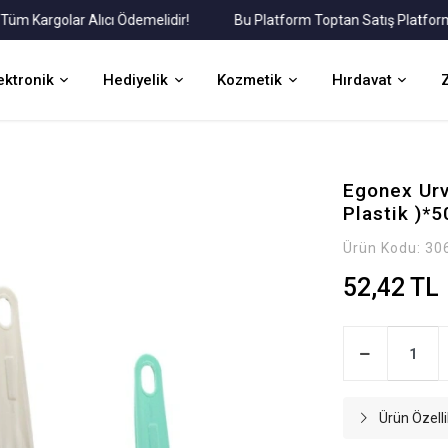
Kargolar Alıcı Ödemelidir!
Bu Platform Toptan Satış Platformudur
ektronik
Hediyelik
Kozmetik
Hırdavat
Egonex Urv
Plastik )*5
Ürün Kodu:
30
52,42 TL
Ürün Özelli