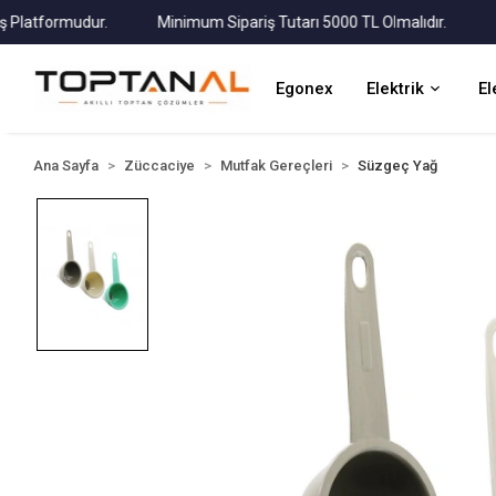
tformudur.
Minimum Sipariş Tutarı 5000 TL Olmalıdır.
Tüm 
Egonex
Elektrik
El
Ana Sayfa
Züccaciye
Mutfak Gereçleri
Süzgeç Yağ