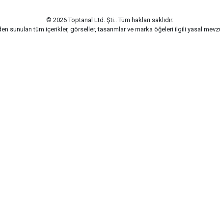
© 2026 Toptanal Ltd. Şti.. Tüm hakları saklıdır.
n sunulan tüm içerikler, görseller, tasarımlar ve marka öğeleri ilgili yasal me
G-Soft | E-ticaret paketleri ile hazırlanmıştır.