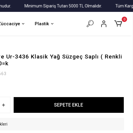
.
Minimum Sipariş Tutarı 5000 TL Olmalıdır.
Tüm Kargolar A
0
Züccaciye
Plastik
e Ur-3436 Klasik Yağ Süzgeç Saplı ( Renkli
0=k
663
SEPETE EKLE
kleri