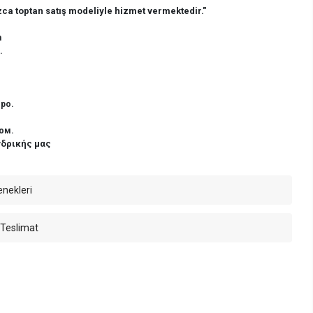
ca toptan satış modeliyle hizmet vermektedir."
n
.
ро.
ом.
νδρικής μας
enekleri
 Teslimat