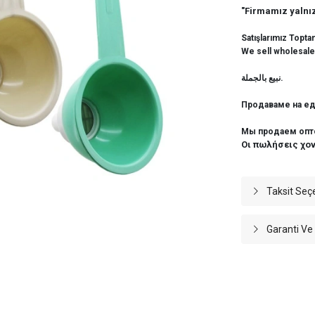
"Firmamız yalnız
Satışlarımız Topta
We sell wholesale
نبيع بالجملة.
Продаваме на ед
Мы продаем опт
Οι πωλήσεις χο
Taksit Seç
Garanti Ve