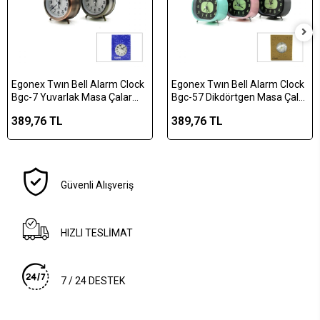
Egonex Twın Bell Alarm Clock
Egonex Twın Bell Alarm Clock
Bgc-7 Yuvarlak Masa Çalar
Bgc-57 Dikdörtgen Masa Çalar
Saat ( Metal Kasa Eskitme ) (
Saat ( Metal Kasa Renkli ) ( Pilli
389,76 TL
389,76 TL
Pilli & Işıklı ) ( Çap: 8.cm )*100
& Işıklı ) ( Fosforlu )*60
Güvenli Alışveriş
HIZLI TESLİMAT
7 / 24 DESTEK