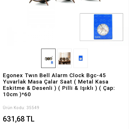
Egonex Twın Bell Alarm Clock Bgc-45
Yuvarlak Masa Çalar Saat ( Metal Kasa
Eskitme & Desenli ) ( Pilli & Işıklı ) ( Çap:
10cm )*60
Ürün Kodu:
35549
631,68 TL