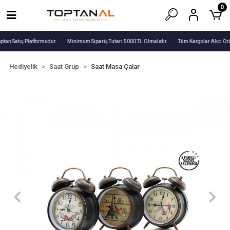
0
ptan Satış Platformudur.
Minimum Sipariş Tutarı 5000 TL Olmalıdır.
Tüm Kargolar Alıcı Öde
Hediyelik
Saat Grup
Saat Masa Çalar