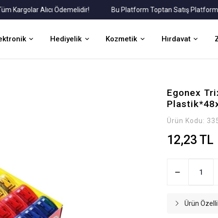
argolar Alıcı Ödemelidir!
Bu Platform Toptan Satış Platformudur
ektronik
Hediyelik
Kozmetik
Hırdavat
Egonex Trix
Plastik*48
Ürün Kodu:
33
12,23 TL
Ürün Özelli