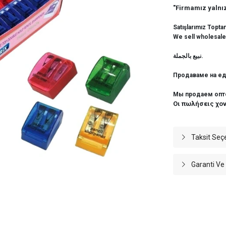
"Firmamız yalnız
Satışlarımız Topta
We sell wholesale
نبيع بالجملة.
Продаваме на ед
Мы продаем опт
Οι πωλήσεις χο
Taksit Seç
Garanti Ve