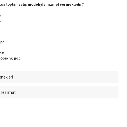
ca toptan satış modeliyle hizmet vermektedir."
n
.
ро.
ом.
νδρικής μας
enekleri
 Teslimat