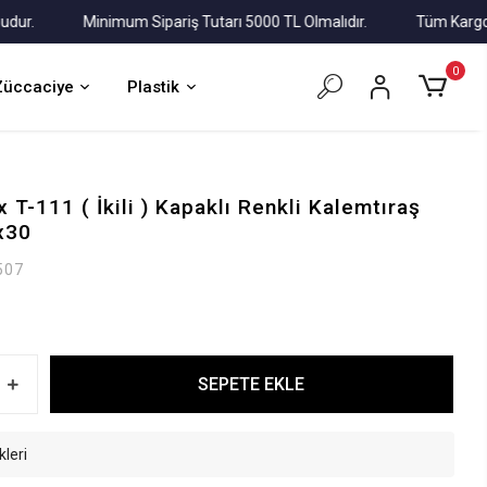
.
Minimum Sipariş Tutarı 5000 TL Olmalıdır.
Tüm Kargolar Al
0
Züccaciye
Plastik
 T-111 ( İkili ) Kapaklı Renkli Kalemtıraş
x30
507
SEPETE EKLE
kleri