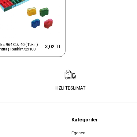
ks-964 Ctk-40 ( Tekli )
3,02 TL
mtıraş Renkli*72x100
HIZLI TESLİMAT
Kategoriler
Egonex