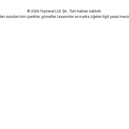
© 2026 Toptanal Ltd. Şti.. Tüm hakları saklıdır.
n sunulan tüm içerikler, görseller, tasarımlar ve marka öğeleri ilgili yasal me
G-Soft | E-ticaret paketleri ile hazırlanmıştır.