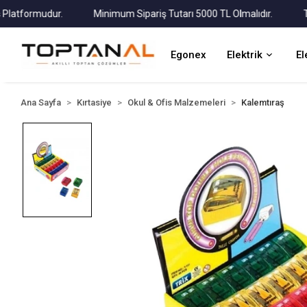
tformudur.
Minimum Sipariş Tutarı 5000 TL Olmalıdır.
Tüm K
Egonex
Elektrik
El
Ana Sayfa
Kırtasiye
Okul & Ofis Malzemeleri
Kalemtıraş