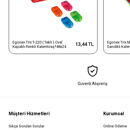
Egonex Trix T-220 ( Tekli ) Oval
Egonex Trix M
13,44 TL
Kapaklı Renkli Kalemtıraş*48x24
Sandıklı Kale
Güvenli Alışveriş
Müşteri Hizmetleri
Kurumsal
Sıkça Sorulan Sorular
Online Ödeme