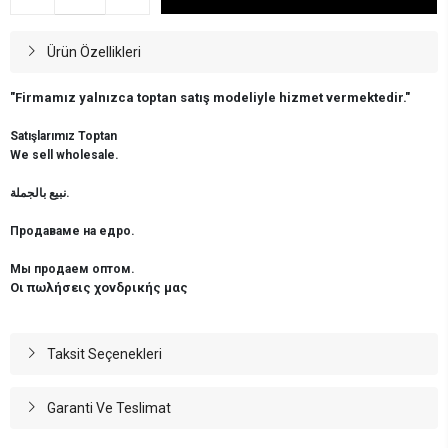
Ürün Özellikleri
"Firmamız yalnızca toptan satış modeliyle hizmet vermektedir."
Satışlarımız Toptan
We sell wholesale.
نبيع بالجملة.
Продаваме на едро.
Мы продаем оптом.
Οι πωλήσεις χονδρικής μας
Taksit Seçenekleri
Garanti Ve Teslimat